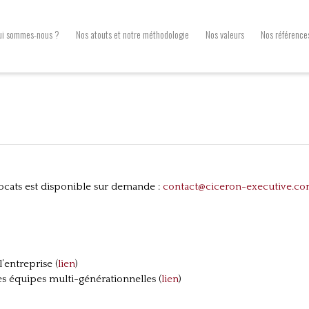
ui sommes-nous ?
Nos atouts et notre méthodologie
Nos valeurs
Nos référence
ocats est disponible sur demande :
contact@ciceron-executive.c
’entreprise (
lien
)
s équipes multi-générationnelles (
lien
)