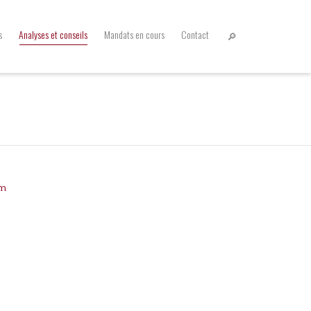
s
Analyses et conseils
Mandats en cours
Contact
om